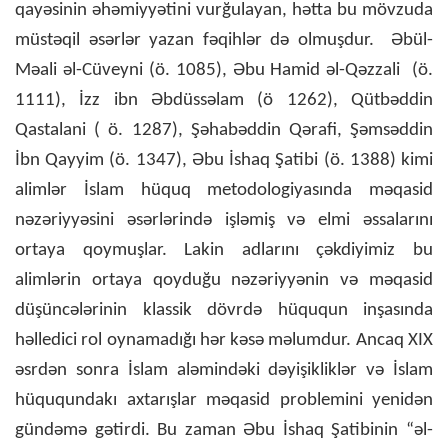
qayəsinin əhəmiyyətini vurğulayan, hətta bu mövzuda
müstəqil əsərlər yazan fəqihlər də olmuşdur. Əbül-
Məali əl-Cüveyni (ö. 1085), Əbu Hamid əl-Qəzzali (ö.
1111), İzz ibn Əbdüssəlam (ö 1262), Qütbəddin
Qastalani ( ö. 1287), Şəhabəddin Qərafi, Şəmsəddin
İbn Qayyim (ö. 1347), Əbu İshaq Şatibi (ö. 1388) kimi
alimlər İslam hüquq metodologiyasında məqasid
nəzəriyyəsini əsərlərində işləmiş və elmi əssalarını
ortaya qoymuşlar. Lakin adlarını çəkdiyimiz bu
alimlərin ortaya qoyduğu nəzəriyyənin və məqasid
düşüncələrinin klassik dövrdə hüququn inşasında
həlledici rol oynamadığı hər kəsə məlumdur. Ancaq XIX
əsrdən sonra İslam aləmindəki dəyişikliklər və İslam
hüququndakı axtarışlar məqasid problemini yenidən
gündəmə gətirdi. Bu zaman Əbu İshaq Şatibinin “əl-