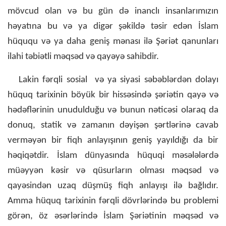
mövcud olan və bu gün də inanclı insanlarımızın
həyatına bu və ya digər şəkildə təsir edən İslam
hüququ və ya daha geniş mənası ilə Şəriət qanunları
ilahi təbiətli məqsəd və qayəyə sahibdir.
Lakin fərqli sosial və ya siyasi səbəblərdən dolayı
hüquq tarixinin böyük bir hissəsində şəriətin qayə və
hədəflərinin unudulduğu və bunun nəticəsi olaraq da
donuq, statik və zamanın dəyişən şərtlərinə cavab
verməyən bir fiqh anlayışının geniş yayıldığı da bir
həqiqətdir. İslam dünyasında hüquqi məsələlərdə
müəyyən kəsir və qüsurların olması məqsəd və
qayəsindən uzaq düşmüş fiqh anlayışı ilə bağlıdır.
Amma hüquq tarixinin fərqli dövrlərində bu problemi
görən, öz əsərlərində İslam Şəriətinin məqsəd və