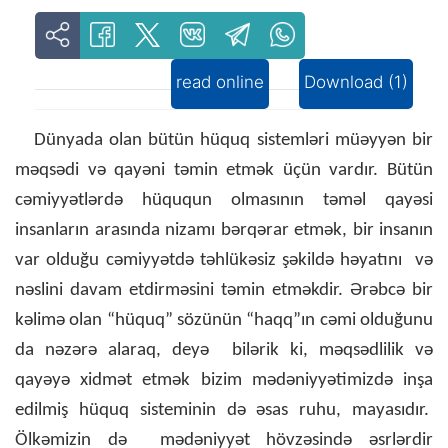
read online
Download (1)
Dünyada olan bütün hüquq sistemləri müəyyən bir
məqsədi və qayəni təmin etmək üçün vardır. Bütün
cəmiyyətlərdə hüququn olmasının təməl qayəsi
insanların arasında nizamı bərqərar etmək, bir insanın
var olduğu cəmiyyətdə təhlükəsiz şəkildə həyatını və
nəslini davam etdirməsini təmin etməkdir. Ərəbcə bir
kəlimə olan “hüquq” sözünün “haqq”ın cəmi olduğunu
da nəzərə alaraq, deyə bilərik ki, məqsədlilik və
qayəyə xidmət etmək bizim mədəniyyətimizdə inşa
edilmiş hüquq sisteminin də əsas ruhu, mayasıdır.
Ölkəmizin də mədəniyyət hövzəsində əsrlərdir