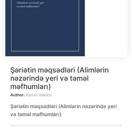
Şəriətin məqsədləri (Alimlərin
nəzərində yeri və təməl
məfhumları)
Author:
Ramin Vakilov
Şəriətin məqsədləri (Alimlərin nəzərində yeri
və təməl məfhumları)