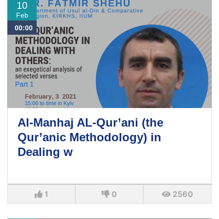
10
Feb
00:00
Al-Manhaj AL-Qur’ani (the
Qur’anic Methodology) in
Dealing w
1
0
2560