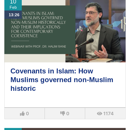
10
Feb
13:26
Covenants in Islam: How
Muslims governed non-Muslim
historic
0
0
1174