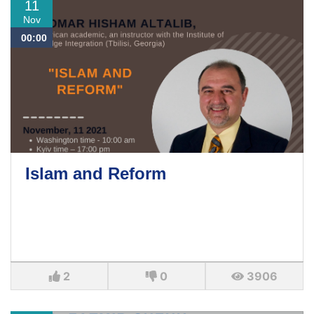
11
Nov
00:00
Islam and Reform
2
0
3906