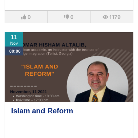
0
0
1179
11
Nov
00:00
Islam and Reform