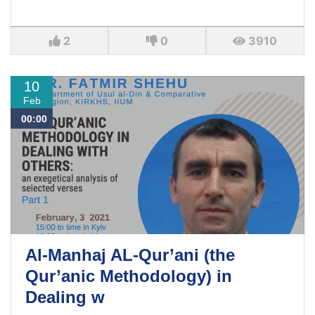
2
0
3910
10
Feb
00:00
Al-Manhaj AL-Qur’ani (the
Qur’anic Methodology) in
Dealing w