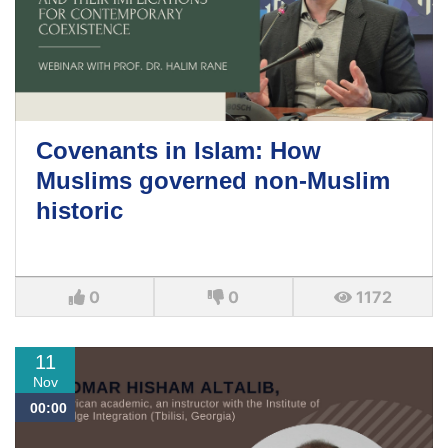
Covenants in Islam: How
Muslims governed non-Muslim
historic
0
0
1172
11
Nov
00:00