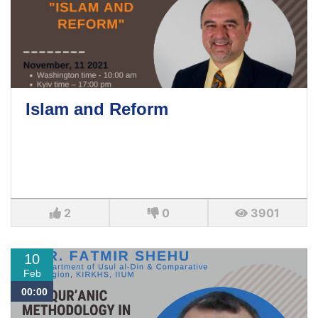
Islam and Reform
2
0
3901
10
Feb
00:00