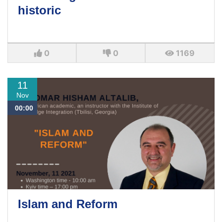
historic
0
0
1169
11
Nov
00:00
Islam and Reform