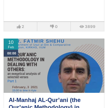
2
0
3899
10
Feb
00:00
Al-Manhaj AL-Qur’ani (the
Qur’anic Methodology) in