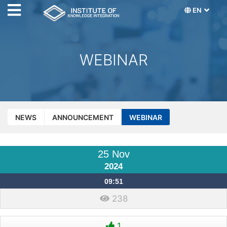
EN
WEBINAR
NEWS
ANNOUNCEMENT
WEBINAR
25 Nov
2024
09:51
238
1