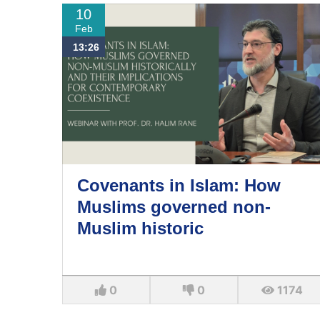
10
Feb
13:26
Covenants in Islam: How
Muslims governed non-
Muslim historic
0
0
1174