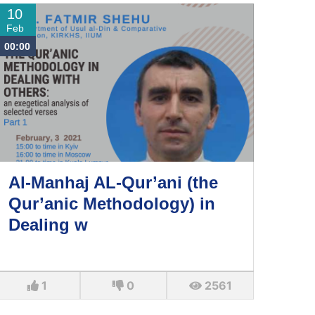
10
Feb
00:00
Al-Manhaj AL-Qur’ani (the
Qur’anic Methodology) in
Dealing w
1
0
2561