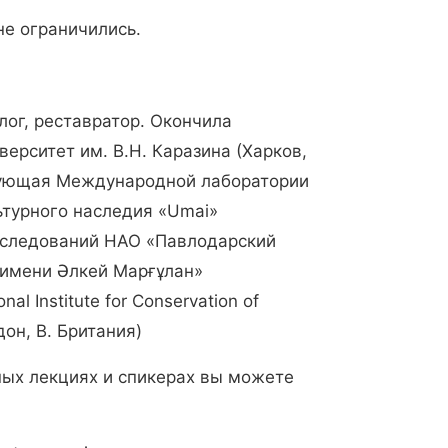
не ограничились.
лог, реставратор. Окончила
ерситет им. В.Н. Каразина (Харков,
едующая Международной лаборатории
ьтурного наследия «Umai»
сследований НАО «Павлодарский
 имени Әлкей Марғұлан»
nal Institute for Conservation of
ндон, В. Британия)
ых лекциях и спикерах вы можете