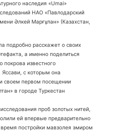
ьтурного наследия «Umai»
сследований НАО «Павлодарский
мени Әлкей Марғұлан» (Казахстан,
па подробно расскажет о своих
тефакта, а именно поделиться
о покрова известного
 Яссави, с которым она
ри своем первом посещении
тан» в городе Туркестан
исследования проб золотых нитей,
волили ей впервые предварительно
: время постройки мавзолея эмиром