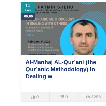
10
Feb
00:00
Al-Manhaj AL-Qur’ani (the
Qur’anic Methodology) in
Dealing w
0
0
3253