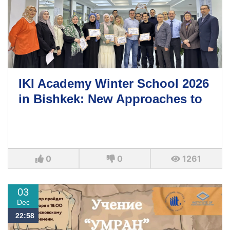
IKI Academy Winter School 2026
in Bishkek: New Approaches to
0
0
1261
03
Dec
22:58