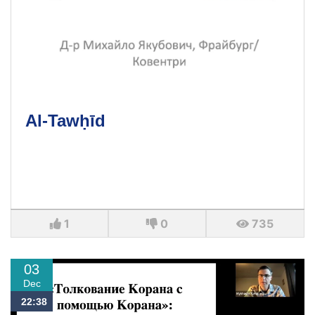
Al-Tawḥīd
1
0
735
03
Dec
22:38