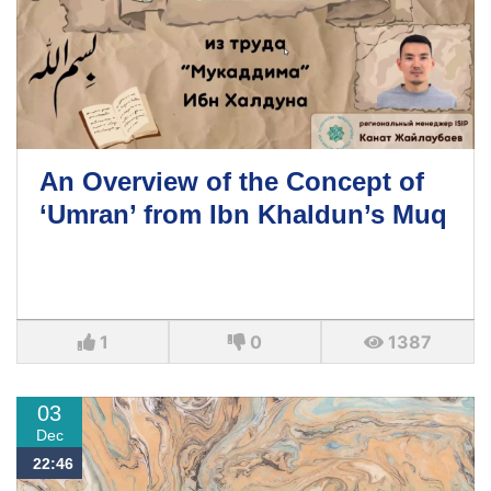
An Overview of the Concept of
‘Umran’ from Ibn Khaldun’s Muq
1
0
1387
03
Dec
22:46