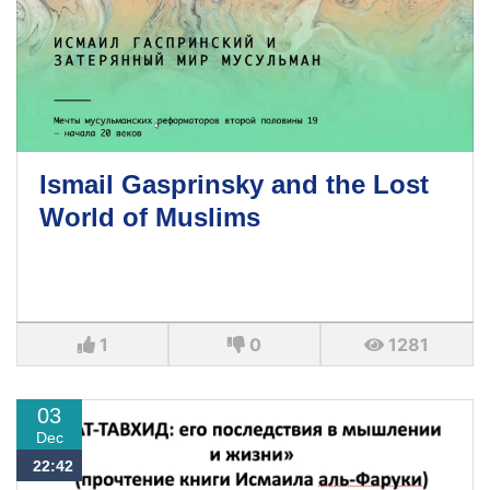
Ismail Gasprinsky and the Lost
World of Muslims
1
0
1281
03
Dec
22:42