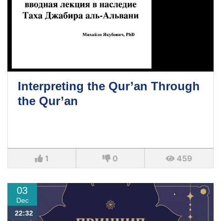
Interpreting the Qur’an Through
the Qur’an
1
0
459
03
Dec
22:32