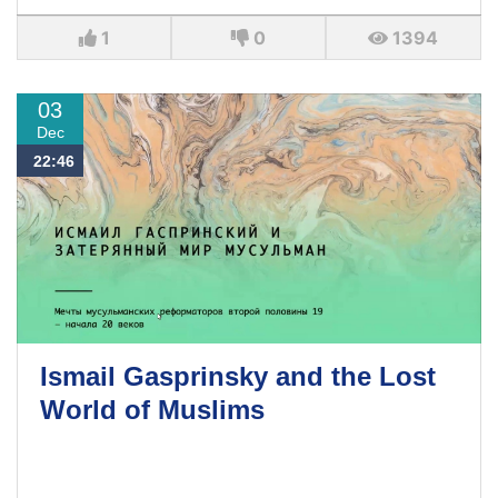
1
0
1394
03
Dec
22:46
Ismail Gasprinsky and the Lost
World of Muslims