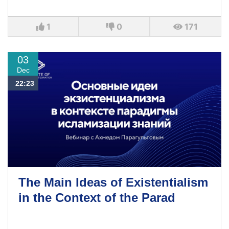
1
0
171
03
Dec
22:23
The Main Ideas of Existentialism
in the Context of the Parad