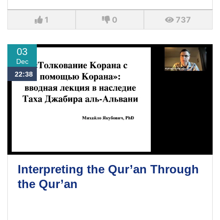
1
0
737
03
Dec
22:38
Interpreting the Qur’an Through
the Qur’an