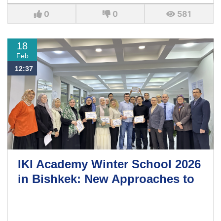
0
0
581
18
Feb
12:37
IKI Academy Winter School 2026
in Bishkek: New Approaches to