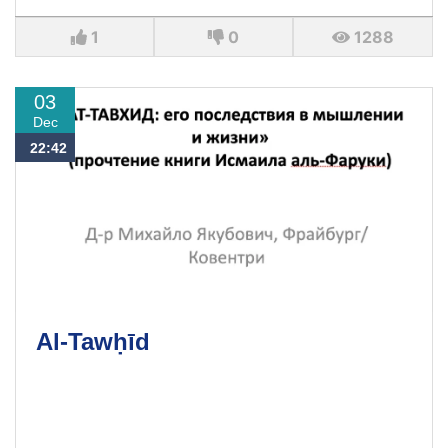
1
0
1288
03
Dec
22:42
Al-Tawḥīd