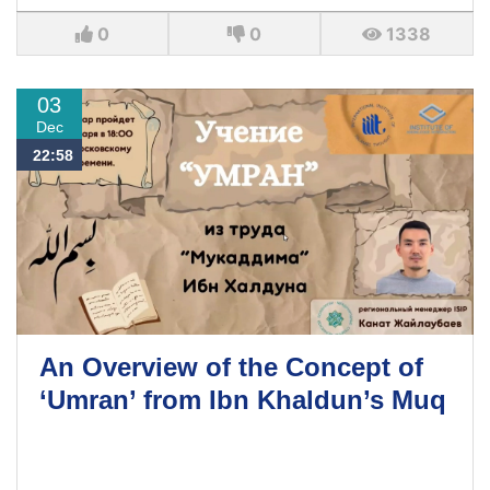
0
0
1338
03
Dec
22:58
An Overview of the Concept of
‘Umran’ from Ibn Khaldun’s Muq