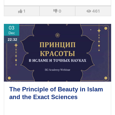
1
0
461
03
Dec
22:32
The Principle of Beauty in Islam
and the Exact Sciences